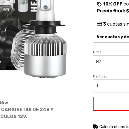
10% OFF
c
Precio final:
$
3
cuotas sin
Ver cuotas y d
Ficha
Cantidad
36w
 CAMIONETAS DE 24V Y
CULOS 12V.
Calculá el cost