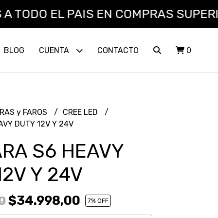
ODO EL PAIS EN COMPRAS SUPERIORES 
BLOG
CUENTA
CONTACTO
0
RAS y FAROS
CREE LED
VY DUTY 12V Y 24V
RA S6 HEAVY
12V Y 24V
$34.998,00
0
7
% OFF