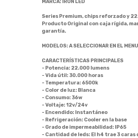
MARCA: IRON LED
Series Premium, chips reforzado y 22
Producto Original con caja rígida, ma
garantía.
MODELOS: A SELECCIONAR EN EL MEN
CARACTERÍSTICAS PRINCIPALES
- Potencia: 22.000 lumens
- Vida útil: 30.000 horas
- Temperatura: 6500k
- Color de luz: Blanca
- Consumo: 36w
- Voltaje: 12v/24v
- Encendido: Instantáneo
- Refrigeración: Cooler en la base
- Grado de impermeabilidad: IP65
- Cantidad de leds: El h4 trae 3 caras 