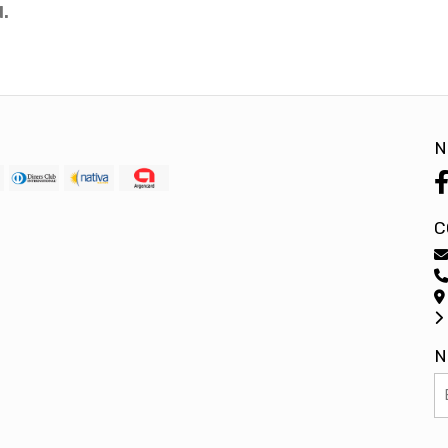
d.
N
C
N