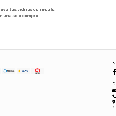
vá tus vidrios con estilo,
n una sola compra.
N
C