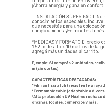
temperatura interior. En invierno, e
¡Ahorra energía y gana en confort!
- INSTALACIÓN SÚPER FÁCIL No ne
conocimientos especiales: Incluye 
que necesitás para una colocación 
complicaciones. ¡En minutos tené
*MEDIDAS Y FORMATO El precio co
1.52 m de alto x 10 metros de larg
agregá más unidades al carrito.
Ejemplo: Si comprás 2 unidades, recibi
m (sin cortes).
CARACTERÍSTICAS DESTACADAS:
*Film antiscratch (resistente a raya
*Termomoldeable (adaptable a diversa
*Alta protección UV Máximo rechazo de
oficinas, locales, comercios y más.