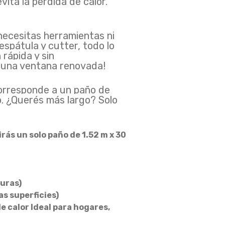
vita la pérdida de calor.
cesitas herramientas ni
espátula y cutter, todo lo
rápida y sin
s una ventana renovada!
rresponde a un paño de
o. ¿Querés más largo? Solo
rás un solo paño de 1.52 m x 30
duras)
s superficies)
 calor Ideal para hogares,