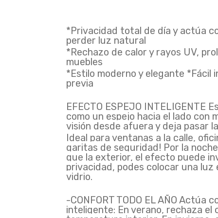
*Privacidad total de día y actúa c
perder luz natural
*Rechazo de calor y rayos UV, prol
muebles
*Estilo moderno y elegante *Fácil i
previa
EFECTO ESPEJO INTELIGENTE Este 
como un espejo hacia el lado con m
visión desde afuera y deja pasar la
Ideal para ventanas a la calle, ofic
garitas de seguridad! Por la noche,
que la exterior, el efecto puede in
privacidad, podes colocar una luz
vidrio.
-CONFORT TODO EL AÑO Actúa com
inteligente: En verano, rechaza el c