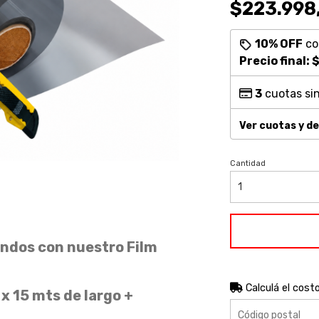
$223.998
10% OFF
c
Precio final:
$
3
cuotas sin
Ver cuotas y d
Cantidad
undos con nuestro Film
Calculá el cost
x 15 mts de largo +