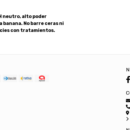
H neutro, alto poder
 banana. No barre ceras ni
icies con tratamientos.
N
C
N