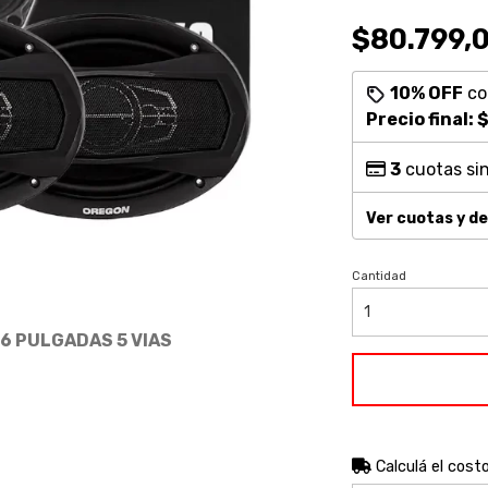
$80.799,
10% OFF
c
Precio final:
$
3
cuotas sin
Ver cuotas y d
Cantidad
6 PULGADAS 5 VIAS
Calculá el cost