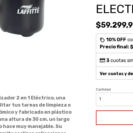
ELECT
$59.299,
10% OFF
c
Precio final:
$
3
cuotas sin
Ver cuotas y d
Cantidad
zador 2 en 1 Eléctrico, una
itar tus tareas de limpieza o
mico y fabricado en plástico
una altura de 30 cm, un largo
lo hace muy manejable. Su