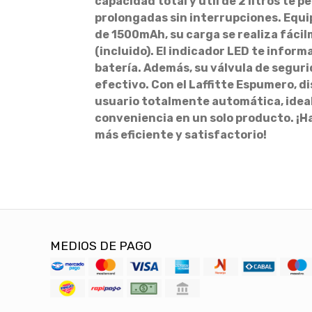
capacidad total y útil de 2 litros te p
prolongadas sin interrupciones. Equi
de 1500mAh, su carga se realiza fáci
(incluido). El indicador LED te inform
batería. Además, su válvula de segur
efectivo. Con el Laffitte Espumero, d
usuario totalmente automática, ideal
conveniencia en un solo producto. ¡H
más eficiente y satisfactorio!
MEDIOS DE PAGO